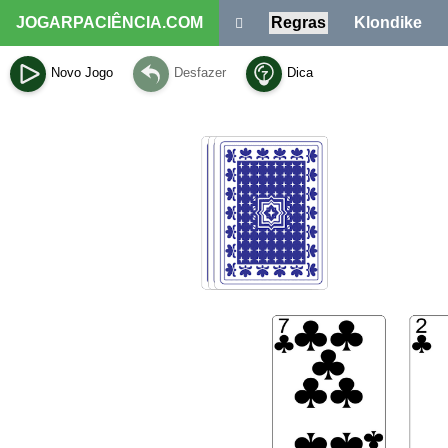
JOGARPACIÊNCIA.COM
Regras
Klondike
Novo Jogo
Desfazer
Dica
as fundações são colet
pilhas de cartas na me
se não houver opções p
uma peculiaridade impor
um novo conjunto;
qualquer carta ou mes
de Agnes Solitaire torn