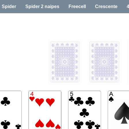
Spider
Spider 2 naipes
Freecell
Crescente
adas por cor;
sa são alinhadas com cores alternadas em ordem decrescente;
ara mover e classificar no campo de jogo, você pode continuar o jogo com as
tante do jogo Agnes - o estoque é distribuído 7 cartas cada, se o jogo não p
mo uma sequência que não seja do mesmo naipe pode ocupar um espaço no c
a o layout especialmente interessante!