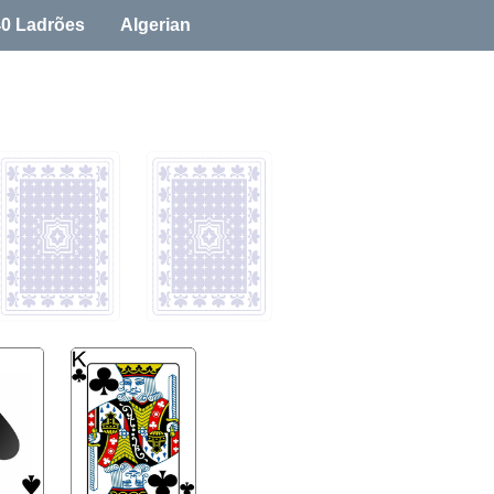
40 Ladrões
Algerian
 cartas de reserva;
ode continuar, você pode usar
ampo de jogo - este recurso